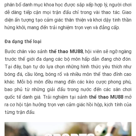
phân bổ danh mục khoa học được sắp xếp hợp lý, người chơi
dễ dàng tiếp cận mọi trận đấu chỉ trong vài thao tác. Giao
diện ấn tượng tạo cảm giác thân thiện và khơi dậy tinh thần
hứng khởi, mang đến trải nghiệm trọn vẹn và đẳng cấp.
Đa dạng thể loại
Bước chân vào sảnh
thể thao MU88
, hội viên sẽ ngỡ ngàng
trước thế giới đa dạng các bộ môn hấp dẫn đang chờ đón.
Tại đây, bạn tự do lựa chọn những hình thức yêu thích như
bóng đá, cầu lông, bóng rổ và nhiều môn thể thao đỉnh cao
khác. Mỗi bộ môn đều mang đến các kèo cược phong phú,
bao phủ từ những giải đấu trong nước đến các sân chơi
quốc tế danh giá. Trải nghiệm tại sảnh
thể thao MU88
mở
ra cơ hội tận hưởng trọn vẹn cảm giác hồi hộp, kịch tính của
từng trận đấu.