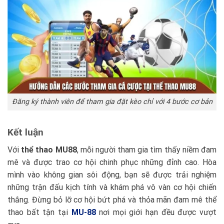
Đăng ký thành viên để tham gia đặt kèo chỉ với 4 bước cơ bản
Kết luận
Với
thể thao MU88
, mỗi người tham gia tìm thấy niềm đam
mê và được trao cơ hội chinh phục những đỉnh cao. Hòa
mình vào không gian sôi động, bạn sẽ được trải nghiệm
những trận đấu kịch tính và khám phá vô vàn cơ hội chiến
thắng. Đừng bỏ lỡ cơ hội bứt phá và thỏa mãn đam mê thể
thao bất tận tại
MU-88
nơi mọi giới hạn đều được vượt