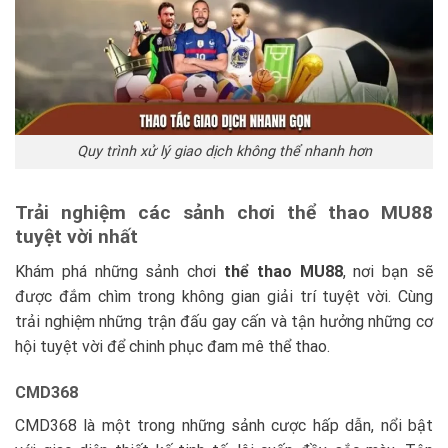
Quy trình xử lý giao dịch không thể nhanh hơn
Trải nghiệm các sảnh chơi thể thao MU88
tuyệt vời nhất
Khám phá những sảnh chơi
thể thao MU88
, nơi bạn sẽ
được đắm chìm trong không gian giải trí tuyệt vời. Cùng
trải nghiệm những trận đấu gay cấn và tận hưởng những cơ
hội tuyệt vời để chinh phục đam mê thể thao.
CMD368
CMD368 là một trong những sảnh cược hấp dẫn, nổi bật